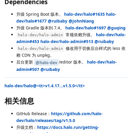
Dependencies
升级 Spring Boot 版本。
halo-dev/halo#1635
halo-
dev/halo#1677
@ruibaby
@JohnNiang
升级 Gradle 版本到 7.4。
halo-dev/halo#1697
@guqing
常规依赖升级。
halo-dev/halo-
halo-dev/halo-admin
admin#453
halo-dev/halo-admin#513
@ruibaby
修改用于切换后台样式的 less 依
halo-dev/halo-admin
赖 CDN 为 unpkg。
后台更新
/editor 版本。
halo-dev/halo-
@halo-dev
admin#507
@ruibaby
halo-dev/halo@<tt>v1.4.17...v1.5.0</tt>
相关信息
GitHub Release：
https://github.com/halo-
dev/halo/releases/tag/v1.5.0
升级文档：
https://docs.halo.run/getting-