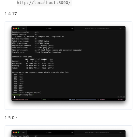
http://localhost:8090/
1.4.17：
1.5.0：