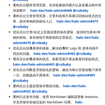
重构后台图库管理页面，支持批量操作图片以及批量从附件库
添加图片。
halo-dev/halo-admin#468
@ruibaby
重构后台文章管理页面，文章列表将不再展示回收站状态的文
章，提供单独的回收站入口。
halo-dev/halo-admin#475
@ruibaby
优化后台文章/自定义页面设置的保存逻辑，提供转为发布/草
稿的按钮。保存按钮不再影响到文章状态。
halo-dev/halo-
admin#476
@ruibaby
优化后台折叠菜单的体验，解决折叠时 Logo 和 菜单动画不
同步的问题。
halo-dev/halo-admin#493
@ruibaby
缓存后台折叠菜单的状态，刷新页面不再会恢复到初始状态。
halo-dev/halo-admin#493
@ruibaby
优化后台判断是否初始化的逻辑，修改为每次页面加载只请求
一次，切换路由不再请求。
halo-dev/halo-admin#495
@ruibaby
重构后台主题设置保存预览功能。
halo-dev/halo-
admin#502
@ruibaby
重构日志发布功能，使用 Markdown 编辑器替换 textarea，
并支持保存前端渲染的 Markdown 结果。
halo-