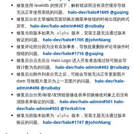
修复使用 leveldb 的情况下，解析错误而没有清空缓存导致
无法正常使用系统的问题。
halo-dev/halo#1695
@guqing
修复后台在文章编辑页面切换左侧菜单收缩的时候出现的样式
异常。
halo-dev/halo-admin#465
@ruibaby
修复当前版本如果为
版本，安装主题无法通过版本
alpha
验证的问题。
halo-dev/halo#1705
@JohnNiang
修复评论部分因为没有添加事务，导致批量删除评论等操作时
报错的问题。
halo-dev/halo#1716
@guqing
修复后台点击后台 Halo Logo 进入开发者选项过快可能会导
致计数为负的问题。
halo-dev/halo-admin#492
@ruibaby
修复后台附件列表分页之后，可能会导致无法正常更新图片
dom 导致图片显示为上一页图片的问题。
halo-dev/halo-
admin#496
@ruibaby
修复后台分类/标签/友情链接修改表单切换修改对象之后没有
清除表单验证的问题。
halo-dev/halo-admin#501
halo-
dev/halo-admin#503
@Yorksh1re
修复当前版本如果为
版本，安装主题无法通过版本
alpha
验证的问题。
halo-dev/halo#1747
@JohnNiang