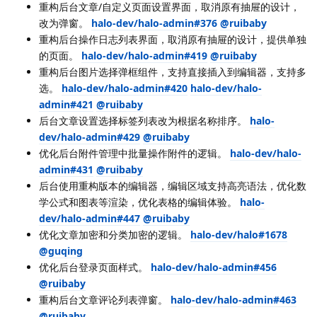
重构后台文章/自定义页面设置界面，取消原有抽屉的设计，
改为弹窗。
halo-dev/halo-admin#376
@ruibaby
重构后台操作日志列表界面，取消原有抽屉的设计，提供单独
的页面。
halo-dev/halo-admin#419
@ruibaby
重构后台图片选择弹框组件，支持直接插入到编辑器，支持多
选。
halo-dev/halo-admin#420
halo-dev/halo-
admin#421
@ruibaby
后台文章设置选择标签列表改为根据名称排序。
halo-
dev/halo-admin#429
@ruibaby
优化后台附件管理中批量操作附件的逻辑。
halo-dev/halo-
admin#431
@ruibaby
后台使用重构版本的编辑器，编辑区域支持高亮语法，优化数
学公式和图表等渲染，优化表格的编辑体验。
halo-
dev/halo-admin#447
@ruibaby
优化文章加密和分类加密的逻辑。
halo-dev/halo#1678
@guqing
优化后台登录页面样式。
halo-dev/halo-admin#456
@ruibaby
重构后台文章评论列表弹窗。
halo-dev/halo-admin#463
@ruibaby