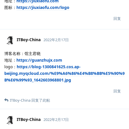
地址：
https://jiuxiaofu.com
图标：
https://jiuxiaofu.com/logo
回复
ITBoy-China
2022年2月17日
博客名称：馆主君晓
地址：
https://guanzhujx.com
logo：
https://blog-1300841625.cos.ap-
beijing.myqcloud.com/%E9%A6%86%E4%B8%BB%E5%90%9
B%E6%99%93_1642603968801.jpg
回复
ITBoy-China
回复了此帖
ITBoy-China
2022年2月17日