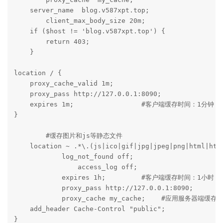
    server_name  blog.v587xpt.top;

	client_max_body_size 20m;

    if ($host != 'blog.v587xpt.top') {

        return 403;

    }

location / {

    proxy_cache_valid 1m;

    proxy_pass http://127.0.0.1:8090;

    expires 1m;			#客户端缓存时间：1分钟

}

	#缓存图片和js等静态文件

    location ~ .*\.(js|ico|gif|jpg|jpeg|png|html|htm)
	    log_not_found off;

		access_log off;

	    expires 1h;		#客户端缓存时间：1小时

	    proxy_pass http://127.0.0.1:8090;

	    proxy_cache my_cache;    #应用服务器端缓存

    add_header Cache-Control "public";

}
