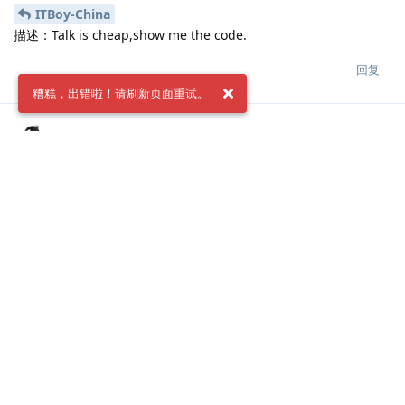
ITBoy-China
描述：Talk is cheap,show me the code.
回复
糟糕，出错啦！请刷新页面重试。
ITBoy-China
2022年2月17日
ronaldoxzb
博客名称：馆主君晓
地址：
https://guanzhujx.com
logo：
https://blog-1300841625.cos.ap-
beijing.myqcloud.com/%E9%A6%86%E4%B8%BB%E5%90%9
B%E6%99%93_1642603968801.jpg
描述：Talk is cheap,show me the code.
回复