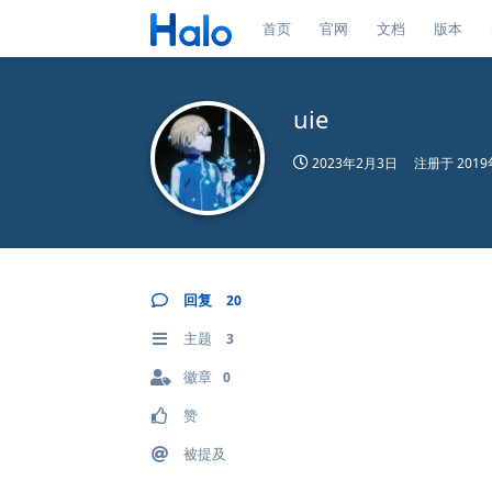
首页
官网
文档
版本
uie
2023年2月3日
注册于
201
回复
20
主题
3
徽章
0
赞
被提及