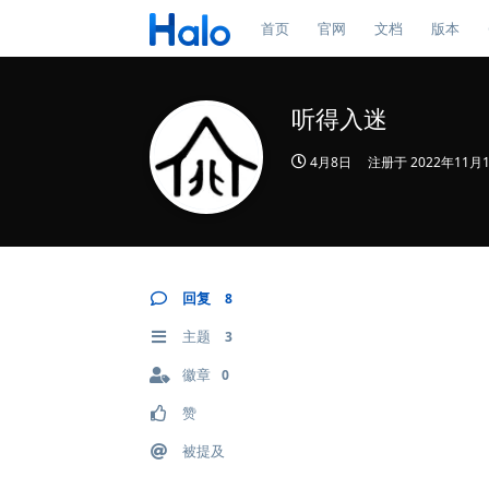
首页
官网
文档
版本
听得入迷
4月8日
注册于
2022年11月
回复
8
主题
3
徽章
0
赞
被提及