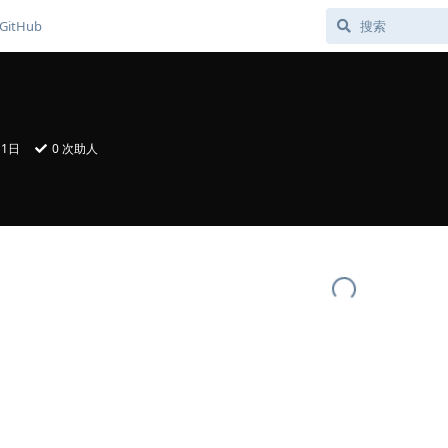
GitHub
11日
0
次助人