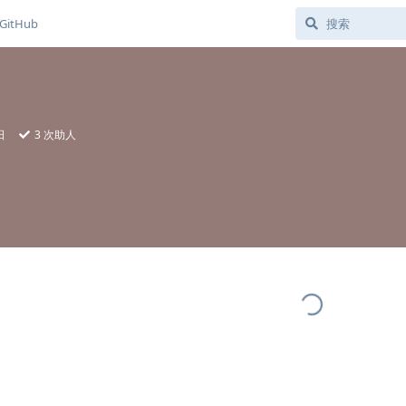
GitHub
日
3
次助人