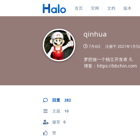
首页
官网
文档
版本
qinhua
7月4日
注册于
2021年1月5
梦想做一个独立开发者 💪
博客：https://bbchin.com
回复
282
主题
10
徽章
0
赞