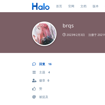
首页
官网
文档
版本
brqs
2023年2月3日
注册于
202
回复
16
主题
4
徽章
0
赞
被提及