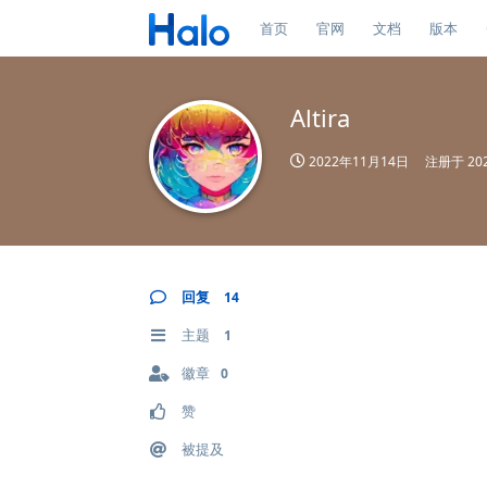
首页
官网
文档
版本
Altira
2022年11月14日
注册于
20
回复
14
主题
1
徽章
0
赞
被提及