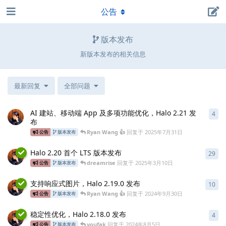
公告
版本发布
新版本发布的相关信息
最新回复
全部问题
AI 建站、移动端 App 及多项功能优化，Halo 2.21 发
4
4
条
布
Ryan Wang 👍
回复于
2025年7月31日
公告
版本发布
Halo 2.20 首个 LTS 版本发布
29
29
dreamrise
回复于
2025年3月10日
公告
版本发布
支持响应式图片，Halo 2.19.0 发布
10
10
Ryan Wang 👍
回复于
2024年9月30日
公告
版本发布
稳定性优化，Halo 2.18.0 发布
4
4
条
youfak
回复于
2024年8月5日
公告
版本发布