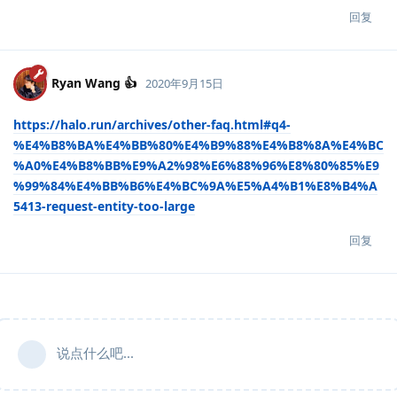
回复
Ryan Wang 👍
2020年9月15日
https://halo.run/archives/other-faq.html#q4-
%E4%B8%BA%E4%BB%80%E4%B9%88%E4%B8%8A%E4%BC
%A0%E4%B8%BB%E9%A2%98%E6%88%96%E8%80%85%E9
%99%84%E4%BB%B6%E4%BC%9A%E5%A4%B1%E8%B4%A
5413-request-entity-too-large
回复
说点什么吧...