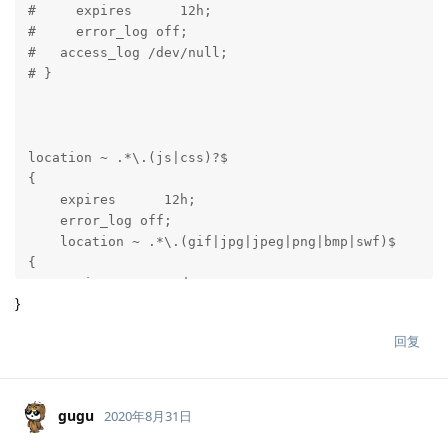
#     expires      12h;

#     error_log off;

#   access_log /dev/null;

# }

location ~ .*\.(js|css)?$

{

    expires      12h;

    error_log off;

    location ~ .*\.(gif|jpg|jpeg|png|bmp|swf)$

{

    expires      30d;

}
    error_log off;

    access_log /dev/null;

回复
}

location ~ .*\.(js|css)?$

{

gugu
2020年8月31日
    expires      12h;
