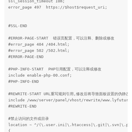
ssl_session_timeout 10m;

error_page 497  https://$host$request_uri;

#SSL-END

#ERROR-PAGE-START  错误页配置，可以注释、删除或修改

#error_page 404 /404.html;

#error_page 502 /502.html;

#ERROR-PAGE-END

#PHP-INFO-START  PHP引用配置，可以注释或修改

include enable-php-00.conf;

#PHP-INFO-END

#REWRITE-START URL重写规则引用,修改后将导致面板设置的伪静态
include /www/server/panel/vhost/rewrite/www.lyfuture.
#REWRITE-END

#禁止访问的文件或目录

location ~ ^/(\.user.ini|\.htaccess|\.git|\.svn|\.pro
{
