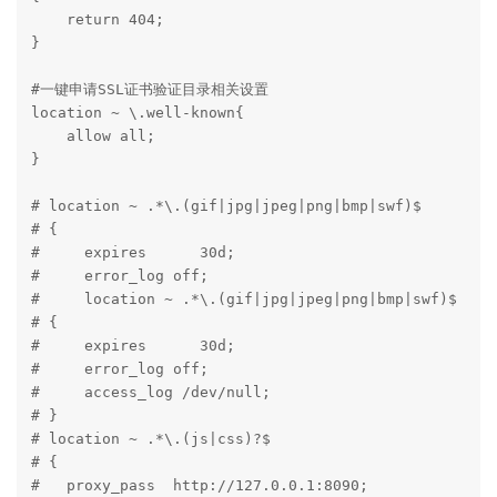
    return 404;

}

#一键申请SSL证书验证目录相关设置

location ~ \.well-known{

    allow all;

}

# location ~ .*\.(gif|jpg|jpeg|png|bmp|swf)$

# {

#     expires      30d;

#     error_log off;

#     location ~ .*\.(gif|jpg|jpeg|png|bmp|swf)$

# {

#     expires      30d;

#     error_log off;

#     access_log /dev/null;

# }

# location ~ .*\.(js|css)?$

# {

#   proxy_pass  http://127.0.0.1:8090;
