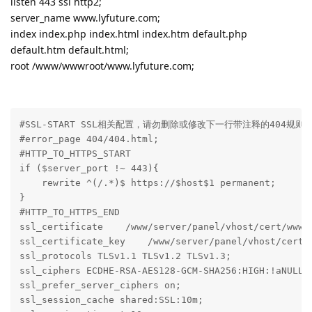
listen 443 ssl http2;
server_name www.lyfuture.com;
index index.php index.html index.htm default.php
default.htm default.html;
root /www/wwwroot/www.lyfuture.com;
#SSL-START SSL相关配置，请勿删除或修改下一行带注释的404规则

#error_page 404/404.html;

#HTTP_TO_HTTPS_START

if ($server_port !~ 443){

    rewrite ^(/.*)$ https://$host$1 permanent;

}

#HTTP_TO_HTTPS_END

ssl_certificate    /www/server/panel/vhost/cert/www.l
ssl_certificate_key    /www/server/panel/vhost/cert/w
ssl_protocols TLSv1.1 TLSv1.2 TLSv1.3;

ssl_ciphers ECDHE-RSA-AES128-GCM-SHA256:HIGH:!aNULL:!
ssl_prefer_server_ciphers on;

ssl_session_cache shared:SSL:10m;
