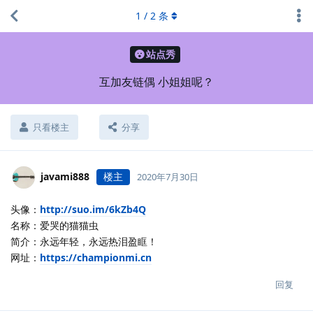
1
/
2
条
站点秀
互加友链偶 小姐姐呢？
只看楼主
分享
javami888
楼主
2020年7月30日
头像：
http://suo.im/6kZb4Q
名称：爱哭的猫猫虫
简介：永远年轻，永远热泪盈眶！
网址：
https://championmi.cn
回复