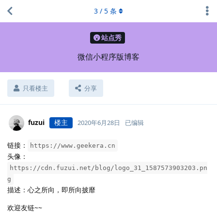
3
/
5
条
站点秀
微信小程序版博客
只看楼主
分享
fuzui
楼主
2020年6月28日
已编辑
链接：
https://www.geekera.cn
头像：
https://cdn.fuzui.net/blog/logo_31_1587573903203.pn
g
描述：心之所向，即所向披靡
欢迎友链~~