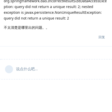
org.springframework.dao.IncorrectResultSizeDataAccessExce
ption: query did not return a unique result: 2; nested
exception is javax.persistence.NonUniqueResultException:
query did not return a unique result: 2
不太清楚是哪里出的问题。。
回复
说点什么吧...