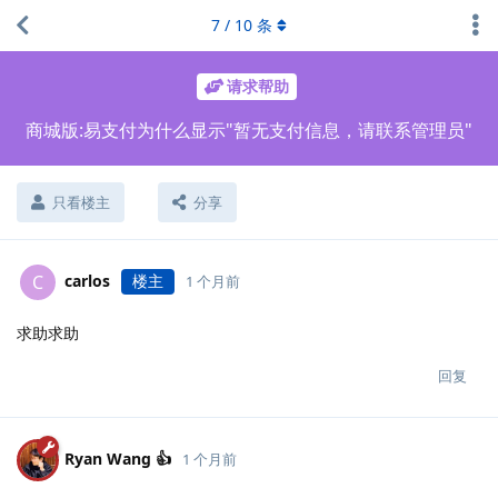
7
/
10
条
请求帮助
商城版:易支付为什么显示"暂无支付信息，请联系管理员"
只看楼主
分享
carlos
楼主
C
1 个月前
求助求助
回复
Ryan Wang 👍
1 个月前