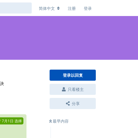
简体中文
注册
登录
登录以回复
解决
只看楼主
回复
分享
于
7月1日
选择
最早内容