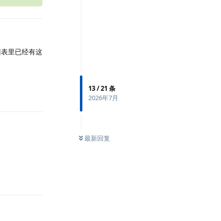
列，但旧表里已经有这
13
/
21
条
回复
2026年7月
最新回复
回复