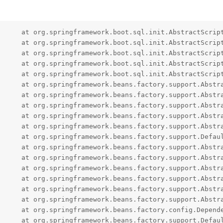
8.jar:7.0.8]
1Panel-halo-2t6s  |             at org.springframework.beans.factory.support.AbstractAutowireCapableBeanFactory.doCreateBean(AbstractAutowireCapableBeanFactory.java:603) ~[spring-beans-7.0.8.jar:7.0.8]
1Panel-halo-2t6s  |             at org.springframework.beans.factory.support.AbstractAutowireCapableBeanFactory.createBean(AbstractAutowireCapableBeanFactory.java:525) ~[spring-beans-7.0.8.jar:7.0.8]
1Panel-halo-2t6s  |             at org.springframework.beans.factory.support.AbstractBeanFactory.lambda$doGetBean$0(AbstractBeanFactory.java:333) ~[spring-beans-7.0.8.jar:7.0.8]
1Panel-halo-2t6s  |             at org.springframework.beans.factory.support.DefaultSingletonBeanRegistry.getSingleton(DefaultSingletonBeanRegistry.java:371) ~[spring-beans-7.0.8.jar:7.0.8]
1Panel-halo-2t6s  |             at org.springframework.beans.factory.support.AbstractBeanFactory.doGetBean(AbstractBeanFactory.java:331) ~[spring-beans-7.0.8.jar:7.0.8]
1Panel-halo-2t6s  |             at org.springframework.beans.factory.support.AbstractBeanFactory.getBean(AbstractBeanFactory.java:196) ~[spring-beans-7.0.8.jar:7.0.8]
1Panel-halo-2t6s  |             at org.springframework.beans.factory.support.AbstractBeanFactory.doGetBean(AbstractBeanFactory.java:309) ~[spring-beans-7.0.8.jar:7.0.8]
1Panel-halo-2t6s  |             at org.springframework.beans.factory.support.AbstractBeanFactory.getBean(AbstractBeanFactory.java:196) ~[spring-beans-7.0.8.jar:7.0.8]
1Panel-halo-2t6s  |             at org.springframework.beans.factory.support.AbstractBeanFactory.doGetBean(AbstractBeanFactory.java:309) ~[spring-beans-7.0.8.jar:7.0.8]
1Panel-halo-2t6s  |             at org.springframework.beans.factory.support.AbstractBeanFactory.getBean(AbstractBeanFactory.java:201) ~[spring-beans-7.0.8.jar:7.0.8]
1Panel-halo-2t6s  |             at org.springframework.beans.factory.config.DependencyDescriptor.resolveCandidate(DependencyDescriptor.java:229) ~[spring-beans-7.0.8.jar:7.0.8]
1Panel-halo-2t6s  |             at org.springframework.beans.factory.support.DefaultListableBeanFactory.doResolveDependency(DefaultListableBeanFactory.java:1769) ~[spring-beans-7.0.8.jar:7.0.8]
1Panel-halo-2t6s  |             at org.springframework.beans.factory.support.DefaultListableBeanFactory.resolveDependency(DefaultListableBeanFactory.java:1658) ~[spring-beans-7.0.8.jar:7.0.8]
1Panel-halo-2t6s  |             at org.springframework.beans.factory.support.ConstructorResolver.resolveAutowiredArgument(ConstructorResolver.java:912) ~[spring-beans-7.0.8.jar:7.0.8]
1Panel-halo-2t6s  |             at org.springframework.beans.factory.support.ConstructorResolver.createArgumentArray(ConstructorResolver.java:791) ~[spring-beans-7.0.8.jar:7.0.8]
1Panel-halo-2t6s  |             at org.springframework.beans.factory.support.ConstructorResolver.autowireConstructor(ConstructorResolver.java:240) ~[spring-beans-7.0.8.jar:7.0.8]
1Panel-halo-2t6s  |  