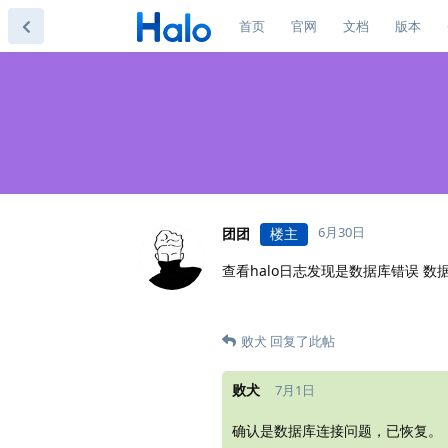
首页
官网
文档
版本
6月30日
团团
楼主
查看halo日志发现是数据库错误 数据库和
败犬
回复了此帖
败犬
7月1日
确认是数据库连接问题，已恢复。