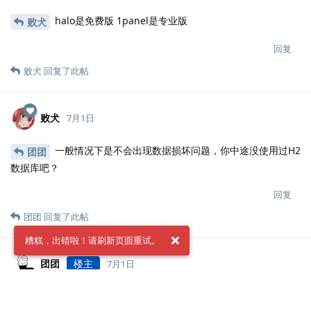
halo是免费版 1panel是专业版
败犬
回复
败犬
回复了此帖
败犬
7月1日
一般情况下是不会出现数据损坏问题，你中途没使用过H2
团团
数据库吧？
回复
团团
回复了此帖
糟糕，出错啦！请刷新页面重试。
团团
楼主
7月1日
没使用过一直都是mysql
败犬