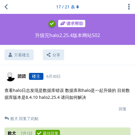
17
/
21
条
请求帮助
升级完halo2.25.4版本网站502
只看楼主
分享
团团
楼主
6月30日
查看halo日志发现是数据库错误 数据库和halo是一起升级的 目前数
据库版本是8.4.10 halo2.25.4 请问如何解决
回复
败犬
回复了此帖
败犬
7月1日
最佳回复