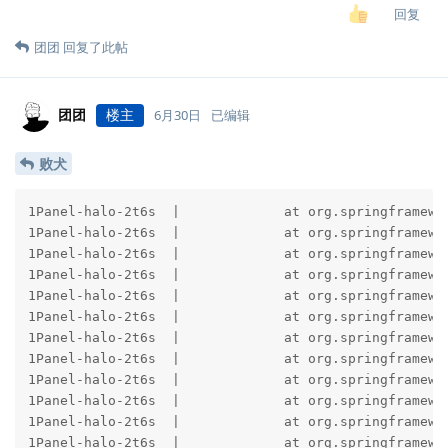
回复
团团
回复了此帖
团团
楼主
6月30日
已编辑
败犬
1Panel-halo-2t6s  |             at org.springframework.boot.sql.init.AbstractScriptDatabaseInitializer.runScripts(AbstractScriptDatabaseInitializer.java:159) ~[spring-boot-sql-4.1.0.jar:4.1.0]
1Panel-halo-2t6s  |             at org.springframework.boot.sql.init.AbstractScriptDatabaseInitializer.applyScripts(AbstractScriptDatabaseInitializer.java:120) ~[spring-boot-sql-4.1.0.jar:4.1.0]
1Panel-halo-2t6s  |             at org.springframework.boot.sql.init.AbstractScriptDatabaseInitializer.applySchemaScripts(AbstractScriptDatabaseInitializer.java:109) ~[spring-boot-sql-4.1.0.jar:4.1.0]
1Panel-halo-2t6s  |             at org.springframework.boot.sql.init.AbstractScriptDatabaseInitializer.initializeDatabase(AbstractScriptDatabaseInitializer.java:87) ~[spring-boot-sql-4.1.0.jar:4.1.0]
1Panel-halo-2t6s  |             at org.springframework.boot.sql.init.AbstractScriptDatabaseInitializer.afterPropertiesSet(AbstractScriptDatabaseInitializer.java:77) ~[spring-boot-sql-4.1.0.jar:4.1.0]
1Panel-halo-2t6s  |             at org.springframework.beans.factory.support.AbstractAutowireCapableBeanFactory.invokeInitMethods(AbstractAutowireCapableBeanFactory.java:1862) ~[spring-beans-7.0.8.jar:7.0.8]
1Panel-halo-2t6s  |             at org.springframework.beans.factory.support.AbstractAutowireCapableBeanFactory.initializeBean(AbstractAutowireCapableBeanFactory.java:1811) ~[spring-beans-7.0.8.jar:7.0.8]
1Panel-halo-2t6s  |             at org.springframework.beans.factory.support.AbstractAutowireCapableBeanFactory.doCreateBean(AbstractAutowireCapableBeanFactory.java:603) ~[spring-beans-7.0.8.jar:7.0.8]
1Panel-halo-2t6s  |             at org.springframework.beans.factory.support.AbstractAutowireCapableBeanFactory.createBean(AbstractAutowireCapableBeanFactory.java:525) ~[spring-beans-7.0.8.jar:7.0.8]
1Panel-halo-2t6s  |             at org.springframework.beans.factory.support.AbstractBeanFactory.lambda$doGetBean$0(AbstractBeanFactory.java:333) ~[spring-beans-7.0.8.jar:7.0.8]
1Panel-halo-2t6s  |             at org.springframework.beans.factory.support.DefaultSingletonBeanRegistry.getSingleton(DefaultSingletonBeanRegistry.java:371) ~[spring-beans-7.0.8.jar:7.0.8]
1Panel-halo-2t6s  |             at org.springframework.beans.factory.support.AbstractBeanFactory.doGetBean(AbstractBeanFactory.java:331) ~[spring-beans-7.0.8.jar:7.0.8]
1Panel-halo-2t6s  |             at org.springframework.beans.factory.support.AbstractBeanFactory.getBean(AbstractBeanFactory.java:196) ~[spring-beans-7.0.8.jar:7.0.8]
1Panel-halo-2t6s  |             at org.springframework.beans.factory.support.AbstractBeanFactory.doGetBean(AbstractBeanFactory.java:309) ~[spring-beans-7.0.8.jar:7.0.8]
1Panel-halo-2t6s  |             at org.springframework.beans