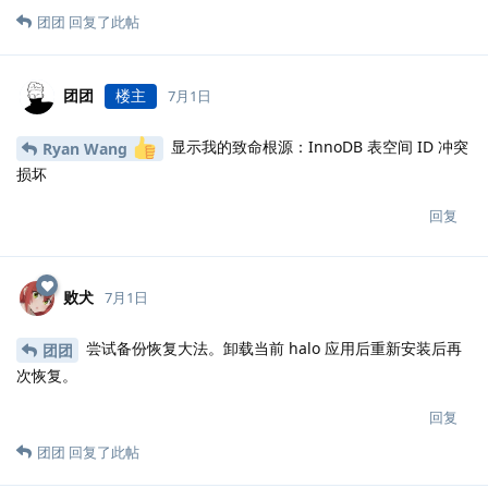
团团
回复了此帖
团团
楼主
7月1日
显示我的致命根源：InnoDB 表空间 ID 冲突
Ryan Wang
损坏
回复
败犬
7月1日
尝试备份恢复大法。卸载当前 halo 应用后重新安装后再
团团
次恢复。
回复
团团
回复了此帖