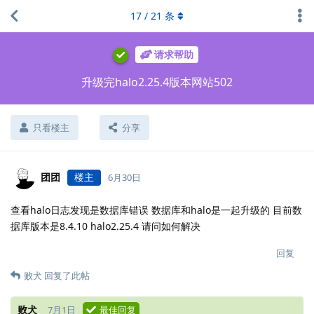
17
/
21
条
请求帮助
升级完halo2.25.4版本网站502
只看楼主
分享
团团
楼主
6月30日
查看halo日志发现是数据库错误 数据库和halo是一起升级的 目前数
据库版本是8.4.10 halo2.25.4 请问如何解决
回复
败犬
回复了此帖
败犬
7月1日
最佳回复