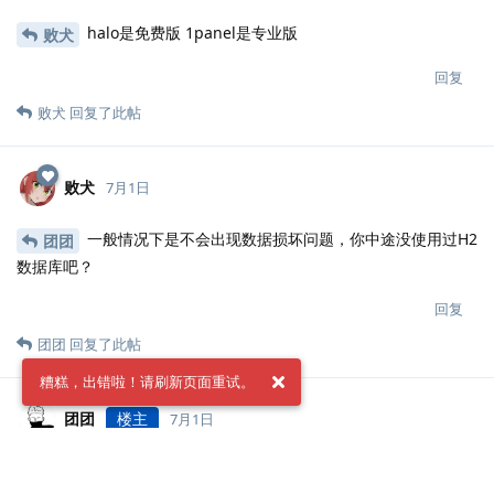
halo是免费版 1panel是专业版
败犬
回复
败犬
回复了此帖
败犬
7月1日
一般情况下是不会出现数据损坏问题，你中途没使用过H2
团团
数据库吧？
回复
团团
回复了此帖
糟糕，出错啦！请刷新页面重试。
团团
楼主
7月1日
没使用过一直都是mysql
败犬