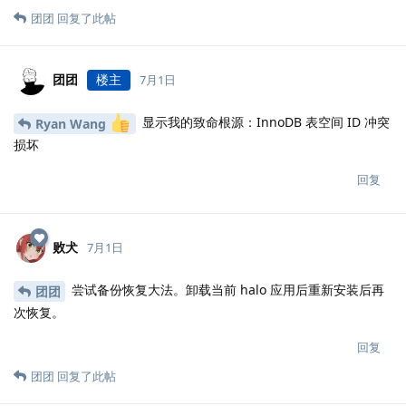
团团
回复了此帖
团团
楼主
7月1日
显示我的致命根源：InnoDB 表空间 ID 冲突
Ryan Wang
损坏
回复
败犬
7月1日
尝试备份恢复大法。卸载当前 halo 应用后重新安装后再
团团
次恢复。
回复
团团
回复了此帖