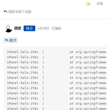
回复
团团
回复了此帖
团团
楼主
6月30日
已编辑
败犬
1Panel-halo-2t6s  |             at org.springframework.boot.sql.init.AbstractScriptDatabaseInitializer.runScripts(AbstractScriptDatabaseInitializer.java:159) ~[spring-boot-sql-4.1.0.jar:4.1.0]
1Panel-halo-2t6s  |             at org.springframework.boot.sql.init.AbstractScriptDatabaseInitializer.applyScripts(AbstractScriptDatabaseInitializer.java:120) ~[spring-boot-sql-4.1.0.jar:4.1.0]
1Panel-halo-2t6s  |             at org.springframework.boot.sql.init.AbstractScriptDatabaseInitializer.applySchemaScripts(AbstractScriptDatabaseInitializer.java:109) ~[spring-boot-sql-4.1.0.jar:4.1.0]
1Panel-halo-2t6s  |             at org.springframework.boot.sql.init.AbstractScriptDatabaseInitializer.initializeDatabase(AbstractScriptDatabaseInitializer.java:87) ~[spring-boot-sql-4.1.0.jar:4.1.0]
1Panel-halo-2t6s  |             at org.springframework.boot.sql.init.AbstractScriptDatabaseInitializer.afterPropertiesSet(AbstractScriptDatabaseInitializer.java:77) ~[spring-boot-sql-4.1.0.jar:4.1.0]
1Panel-halo-2t6s  |             at org.springframework.beans.factory.support.AbstractAutowireCapableBeanFactory.invokeInitMethods(AbstractAutowireCapableBeanFactory.java:1862) ~[spring-beans-7.0.8.jar:7.0.8]
1Panel-halo-2t6s  |             at org.springframework.beans.factory.support.AbstractAutowireCapableBeanFactory.initializeBean(AbstractAutowireCapableBeanFactory.java:1811) ~[spring-beans-7.0.8.jar:7.0.8]
1Panel-halo-2t6s  |             at org.springframework.beans.factory.support.AbstractAutowireCapableBeanFactory.doCreateBean(AbstractAutowireCapableBeanFactory.java:603) ~[spring-beans-7.0.8.jar:7.0.8]
1Panel-halo-2t6s  |             at org.springframework.beans.factory.support.AbstractAutowireCapableBeanFactory.createBean(AbstractAutowireCapableBeanFactory.java:525) ~[spring-beans-7.0.8.jar:7.0.8]
1Panel-halo-2t6s  |             at org.springframework.beans.factory.support.AbstractBeanFactory.lambda$doGetBean$0(AbstractBeanFactory.java:333) ~[spring-beans-7.0.8.jar:7.0.8]
1Panel-halo-2t6s  |             at org.springframework.beans.factory.support.DefaultSingletonBeanRegistry.getSingleton(DefaultSingletonBeanRegistry.java:371) ~[spring-beans-7.0.8.jar:7.0.8]
1Panel-halo-2t6s  |             at org.springframework.beans.factory.support.AbstractBeanFactory.doGetBean(AbstractBeanFactory.java:331) ~[spring-beans-7.0.8.jar:7.0.8]
1Panel-halo-2t6s  |             at org.springframework.beans.factory.support.AbstractBeanFactory.getBean(AbstractBeanFactory.java:196) ~[spring-beans-7.0.8.jar:7.0.8]
1Panel-halo-2t6s  |             at org.springframework.beans.factory.support.AbstractBeanFactory.doGetBean(AbstractBeanFactory.java:309) ~[spring-beans-7.0.8.jar:7.0.8]
1Panel-halo-2t6s  |             at org.springframework.beans