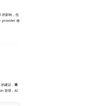
el 的影响，也
ovider 做
回复
的建议，
将
on 管理，AI