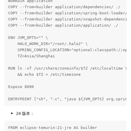
WORKDIR application

COPY --from=builder application/dependencies/ ./

COPY --from=builder application/spring-boot-loader/ .
COPY --from=builder application/snapshot-dependencies
COPY --from=builder application/application/ ./

ENV JVM_OPTS="" \

    HALO_WORK_DIR="/root/.halo2" \

    SPRING_CONFIG_LOCATION="optional:classpath:/;opti
    TZ=Asia/Shanghai

RUN ln -sf /usr/share/zoneinfo/$TZ /etc/localtime \

    && echo $TZ > /etc/timezone

Expose 8090

ENTRYPOINT ["sh", "-c", "java ${JVM_OPTS} org.spring
24 版本：
FROM eclipse-temurin:21-jre AS builder
