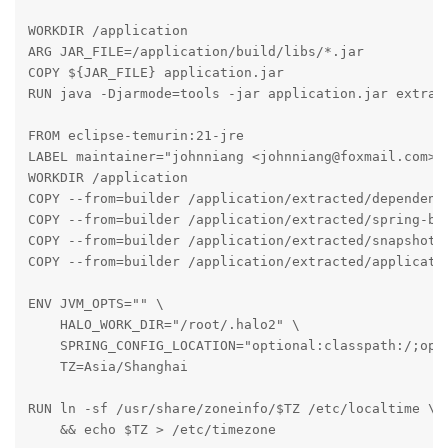
WORKDIR /application

ARG JAR_FILE=/application/build/libs/*.jar

COPY ${JAR_FILE} application.jar

RUN java -Djarmode=tools -jar application.jar extract
FROM eclipse-temurin:21-jre

LABEL maintainer="johnniang <johnniang@foxmail.com>"

WORKDIR /application

COPY --from=builder /application/extracted/dependenci
COPY --from=builder /application/extracted/spring-boo
COPY --from=builder /application/extracted/snapshot-d
COPY --from=builder /application/extracted/applicatio
ENV JVM_OPTS="" \

    HALO_WORK_DIR="/root/.halo2" \

    SPRING_CONFIG_LOCATION="optional:classpath:/;opti
    TZ=Asia/Shanghai

RUN ln -sf /usr/share/zoneinfo/$TZ /etc/localtime \

    && echo $TZ > /etc/timezone
