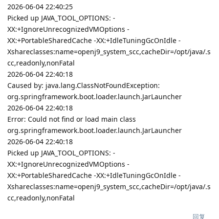
2026-06-04 22:40:25
Picked up JAVA_TOOL_OPTIONS: -
XX:+IgnoreUnrecognizedVMOptions -
XX:+PortableSharedCache -XX:+IdleTuningGcOnIdle -
Xshareclasses:name=openj9_system_scc,cacheDir=/opt/java/.s
cc,readonly,nonFatal
2026-06-04 22:40:18
Caused by: java.lang.ClassNotFoundException:
org.springframework.boot.loader.launch.JarLauncher
2026-06-04 22:40:18
Error: Could not find or load main class
org.springframework.boot.loader.launch.JarLauncher
2026-06-04 22:40:18
Picked up JAVA_TOOL_OPTIONS: -
XX:+IgnoreUnrecognizedVMOptions -
XX:+PortableSharedCache -XX:+IdleTuningGcOnIdle -
Xshareclasses:name=openj9_system_scc,cacheDir=/opt/java/.s
cc,readonly,nonFatal
回复