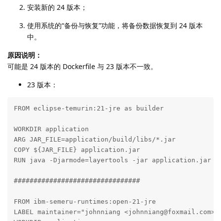
安装新的 24 版本；
使用系统的“备份与恢复”功能，将备份数据恢复到 24 版本
中。
原因说明：
可能是 24 版本的 Dockerfile 与 23 版本不一致。
23 版本：
FROM eclipse-temurin:21-jre as builder

WORKDIR application

ARG JAR_FILE=application/build/libs/*.jar

COPY ${JAR_FILE} application.jar

RUN java -Djarmode=layertools -jar application.jar ex
################################

FROM ibm-semeru-runtimes:open-21-jre

LABEL maintainer="johnniang <johnniang@foxmail.com>"
