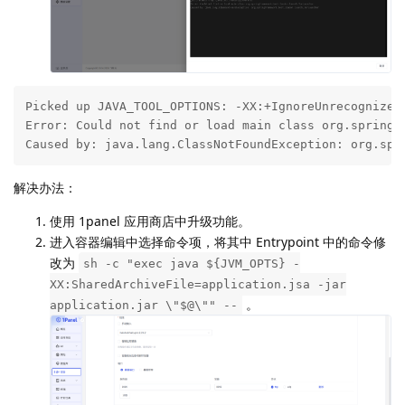
Picked up JAVA_TOOL_OPTIONS: -XX:+IgnoreUnrecognized
Error: Could not find or load main class org.springfr
Caused by: java.lang.ClassNotFoundException: org.spr
解决办法：
使用 1panel 应用商店中升级功能。
进入容器编辑中选择命令项，将其中 Entrypoint 中的命令修
改为
sh -c "exec java ${JVM_OPTS} -
XX:SharedArchiveFile=application.jsa -jar
。
application.jar \"$@\"" --