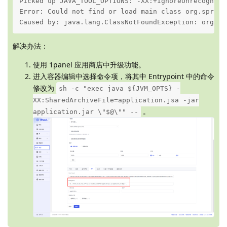
Picked up JAVA_TOOL_OPTIONS: -XX:+IgnoreUnrecognize
Error: Could not find or load main class org.spring
Caused by: java.lang.ClassNotFoundException: org.sp
解决办法：
使用 1panel 应用商店中升级功能。
进入容器编辑中选择命令项，将其中 Entrypoint 中的命令
修改为
sh -c "exec java ${JVM_OPTS} -
XX:SharedArchiveFile=application.jsa -jar
。
application.jar \"$@\"" --