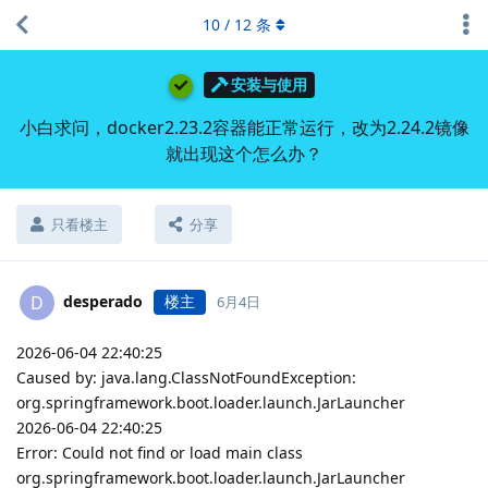
10
/
12
条
安装与使用
小白求问，docker2.23.2容器能正常运行，改为2.24.2镜像
就出现这个怎么办？
只看楼主
分享
desperado
楼主
D
6月4日
2026-06-04 22:40:25
Caused by: java.lang.ClassNotFoundException:
org.springframework.boot.loader.launch.JarLauncher
2026-06-04 22:40:25
Error: Could not find or load main class
org.springframework.boot.loader.launch.JarLauncher