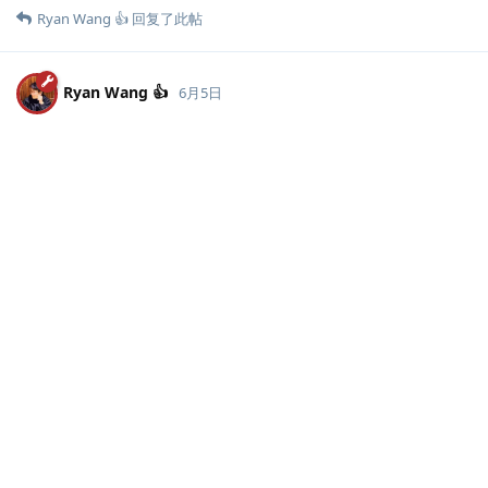
Ryan Wang 👍
回复了此帖
Ryan Wang 👍
6月5日
那这种情况应该也没办法，不过这种问题后续也很少会遇
败犬
到了。
回复
说点什么吧...