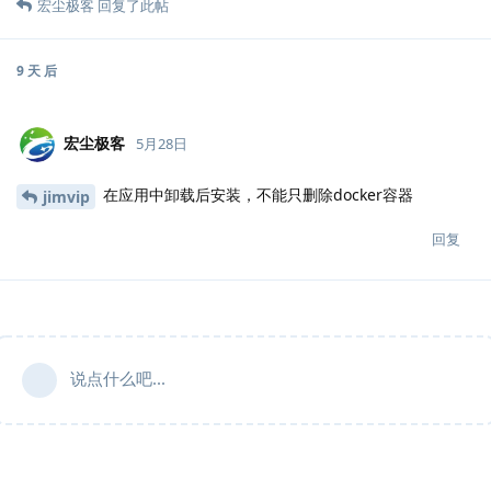
宏尘极客
回复了此帖
9 天
后
宏尘极客
5月28日
在应用中卸载后安装，不能只删除docker容器
jimvip
回复
说点什么吧...