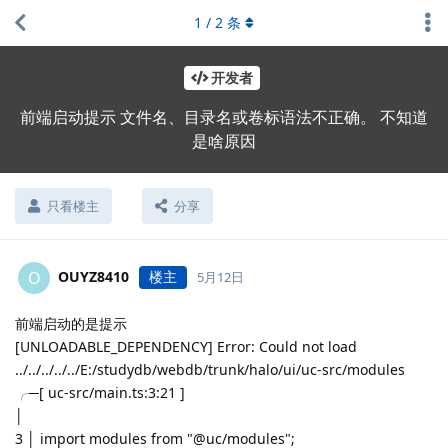
1
/
2
条
开发者
前端启动提示 文件名、目录名或卷标语法不正确。 不知道
是啥原因
只看楼主
分享
OUYZ8410
楼主
O
5月12日
前端启动的是提示
[UNLOADABLE_DEPENDENCY] Error: Could not load
../../../../../E:/studydb/webdb/trunk/halo/ui/uc-src/modules
╭─[ uc-src/main.ts:3:21 ]
│
3 │ import modules from "@uc/modules";