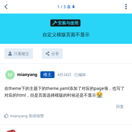
1
/
3
条
安装与使用
自定义模版页面不显示
只看楼主
分享
mianyang
楼主
M
4月24日
已编辑
在theme下的主题下的theme.yaml添加了对应的page项，也写了
对应的html，但是页面选择模版的时候还是不显示
回复
mianyang
觉得很赞