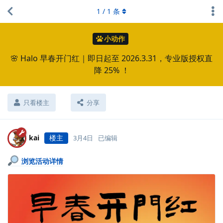
1
/
1
条
小动作
🌸 Halo 早春开门红｜即日起至 2026.3.31，专业版授权直
降 25% ！
只看楼主
分享
kai
楼主
3月4日
已编辑
浏览活动详情