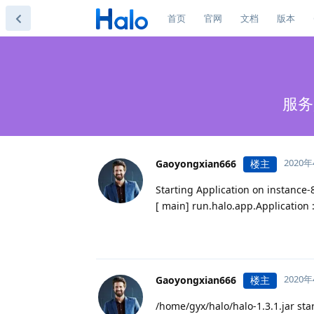
首页
官网
文档
版本
服务
2020
Gaoyongxian666
楼主
Starting Application on instance-
[ main] run.halo.app.Application : 
2020
Gaoyongxian666
楼主
/home/gyx/halo/halo-1.3.1.jar star