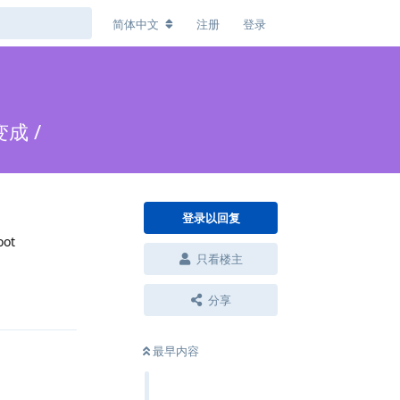
简体中文
注册
登录
成 /
登录以回复
oot
只看楼主
回复
分享
最早内容