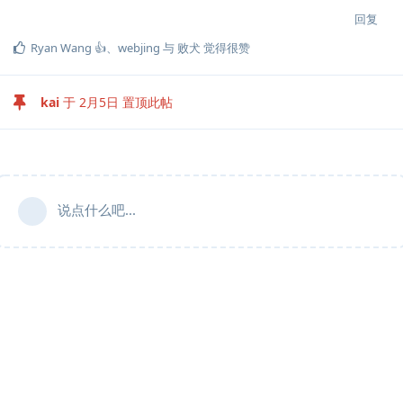
回复
Ryan Wang 👍
、
webjing
与
败犬
觉得很赞
kai
于
2月5日
置顶此帖
说点什么吧...