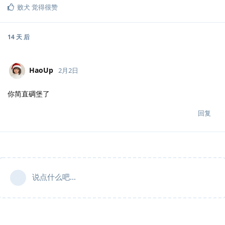
败犬
觉得很赞
14 天
后
HaoUp
2月2日
你简直碉堡了
回复
说点什么吧...