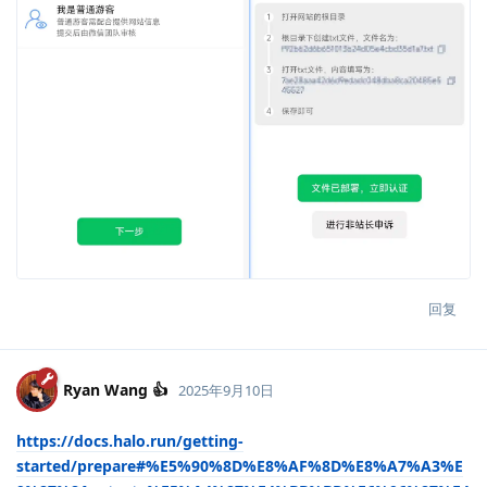
回复
Ryan Wang 👍
2025年9月10日
https://docs.halo.run/getting-
started/prepare#%E5%90%8D%E8%AF%8D%E8%A7%A3%E