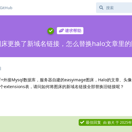
GitHub
请求帮助
床更换了新域名链接，怎么替换halo文章里
日
ose 部署+外接Mysql数据库，服务器自建的easyimage图床，Halo的文章
个extensions表，请问如何将图床的新域名链接全部替换旧链接呢？
最佳回复
由
败犬
于
2025