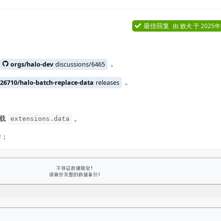
最佳回复
由
败犬
于
2025
。
orgs/halo-dev
discussions/6465
。
26710/halo-batch-replace-data
releases
下载
。
extensions.data
作：