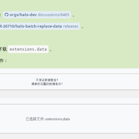
：
。
orgs/halo-dev
discussions/6465
。
R-26710/halo-batch-replace-data
releases
下载
。
extensions.data
作：