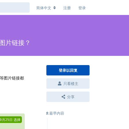
简体中文
注册
登录
的图片链接？
登录以回复
、头像等图片链接都
只看楼主
回复
分享
最早内容
年9月25日
选择