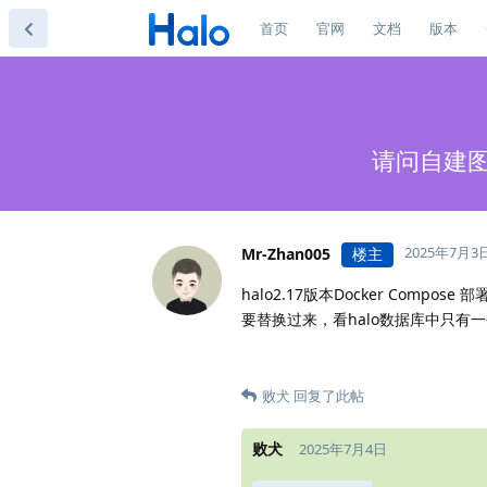
首页
官网
文档
版本
请问自建图
2025年7月3
Mr-Zhan005
楼主
halo2.17版本Docker Comp
要替换过来，看halo数据库中只有一
败犬
回复了此帖
败犬
2025年7月4日