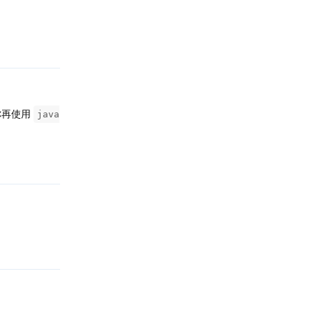
回复
你再使用
java
回复
回复