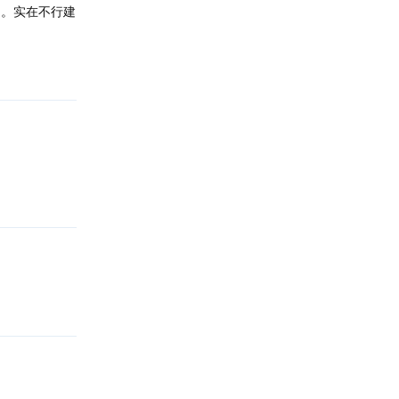
它。实在不行建
回复
回复
回复