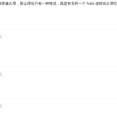
库被占用，那么理论只有一种情况，就是有另外一个 halo 进程在占用
日
日
日