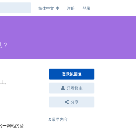
简体中文
注册
登录
息？
登录以回复
站上。
只看楼主
回复
分享
最早内容
另一网站的登