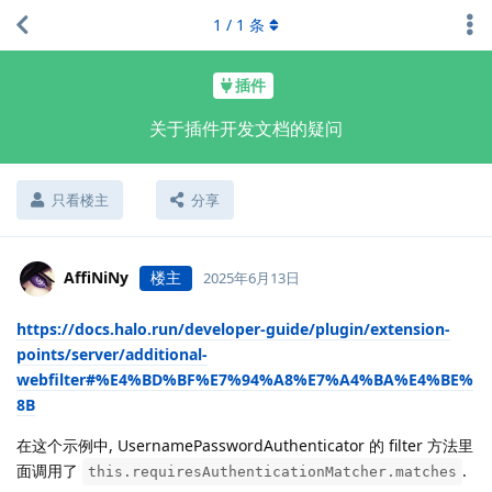
1
/
1
条
插件
关于插件开发文档的疑问
只看楼主
分享
AffiNiNy
楼主
2025年6月13日
https://docs.halo.run/developer-guide/plugin/extension-
points/server/additional-
webfilter#%E4%BD%BF%E7%94%A8%E7%A4%BA%E4%BE%
8B
在这个示例中, UsernamePasswordAuthenticator 的 filter 方法里
面调用了
.
this.requiresAuthenticationMatcher.matches