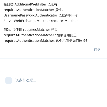
接口类 AdditionalWebFilter 也没有
requiresAuthenticationMatcher 属性.
UsernamePasswordAuthenticator 也就声明一个
ServerWebExchangeMatcher requiresMatcher.
问题: 是使用 requiresMatcher 还是
requiresAuthenticationMatcher? 如果使用的是
requiresAuthenticationMatcher, 这个示例类如何改造?
回复
说点什么吧...