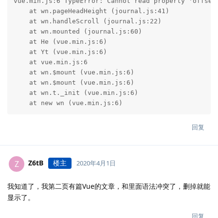
vue.min.js:6 TypeError: Cannot read property 'offsetH
    at wn.pageHeadHeight (journal.js:41)

    at wn.handleScroll (journal.js:22)

    at wn.mounted (journal.js:60)

    at He (vue.min.js:6)

    at Yt (vue.min.js:6)

    at vue.min.js:6

    at wn.$mount (vue.min.js:6)

    at wn.$mount (vue.min.js:6)

    at wn.t._init (vue.min.js:6)

    at new wn (vue.min.js:6)
回复
Z6tB
楼主
Z
2020年4月1日
我知道了，我第二页有篇Vue的文章，和里面语法冲突了，删掉就能
显示了。
回复