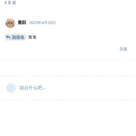
5 天
后
晨阳
2025年4月23日
鱼鱼
困困鱼
回复
说点什么吧...