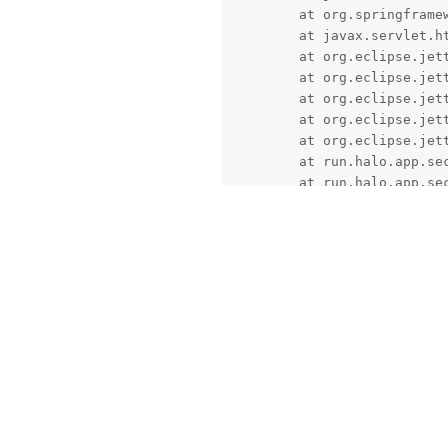
Ryan Wang 👍
2025年3月1日
你是不是重新压缩过主题。
STAFF
Caused by: java.nio.file.NoSu
好像混进去了不该有的东西