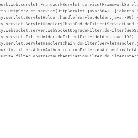
chFileException: /tmp/halo9118828406757239672/__MACOSX/._anatol