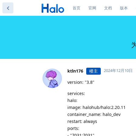
首页
官网
文档
版本
2024年12月10日
ktln176
楼主
version: "3.8"
services:
halo:
image: halohub/halo:2.20.11
container_name: halo_dev
restart: always
ports:
- "7031:7031"