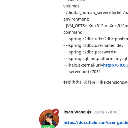
volumes:
- /digital_human_server/docker/ha
environment:
- JVM_OPTS=-Xmx512m -Xms512
command:
- --spring.r2dbc.url=r2dbc:pool:
- --spring.r2dbc.username=dev
- --spring.r2dbc.password=1
- --spring.sql.init.platform=mysql
- --halo.external-url=
http://0.0.0.
- --server.port=7031
数据库为什么只有一张extensions表
Ryan Wang 👍
2024年12月10日
https://docs.halo.run/user-
STAFF