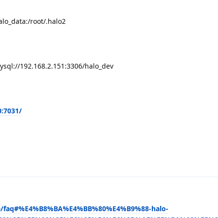
lo_data:/root/.halo2
m
mysql://192.168.2.151:3306/halo_dev
0:7031/
guide/faq#%E4%B8%BA%E4%BB%80%E4%B9%88-halo-