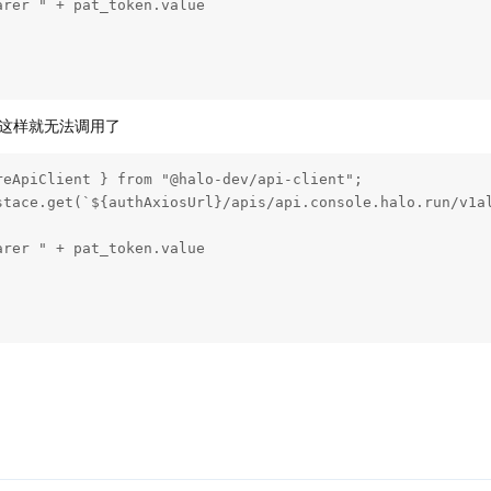
rer " + pat_token.value

这样就无法调用了
eApiClient } from "@halo-dev/api-client";

stace.get(`${authAxiosUrl}/apis/api.console.halo.run/v1al
rer " + pat_token.value
