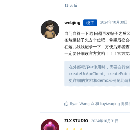
13 天
后
2024年10月30日
webjing
楼主
自问自答一下吧 问题再发帖子之后
条垃圾帖子先占个位吧，希望后变会
在这儿浅浅记录一下，方便后来者查
一定要仔细读官方文档！！！官方文
在外部程序中使用时，需要自行创建 axios
createUcApiClient、creat
更详细的文档和demo示例见此链
Ryan Wang 👍
和
liuyiwuqing
觉得
ZLX STUDIO
2024年10月31日