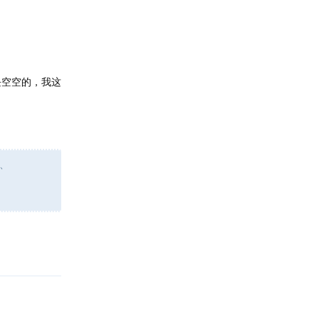
块空空的，我这
t、
回复