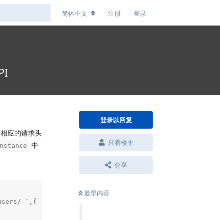
简体中文
注册
登录
PI
登录以回复
错误（相应的请求头
只看楼主
中
nstance
分享
最早内容
sers/-`,{
