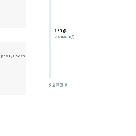
1
/
3
条
2024年10月
pha1/users/-`,{

最新回复
回复