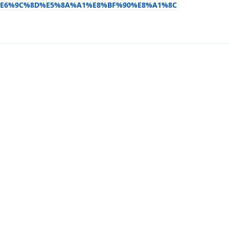
%E6%9C%8D%E5%8A%A1%E8%BF%90%E8%A1%8C