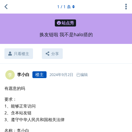
1
/
1
条
站点秀
换友链啦 我不是halo搭的
只看楼主
分享
李小白
楼主
李
2024年9月2日
已编辑
有愿意的吗
要求：
1、能够正常访问
2、含本站友链
3、遵守中华人民共和国相关法律
名称：李小白