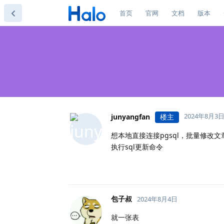
首页
官网
文档
版本
2024年8月3
junyangfan
楼主
想本地直接连接pgsql，批量修改
执行sql更新命令
包子叔
2024年8月4日
就一张表