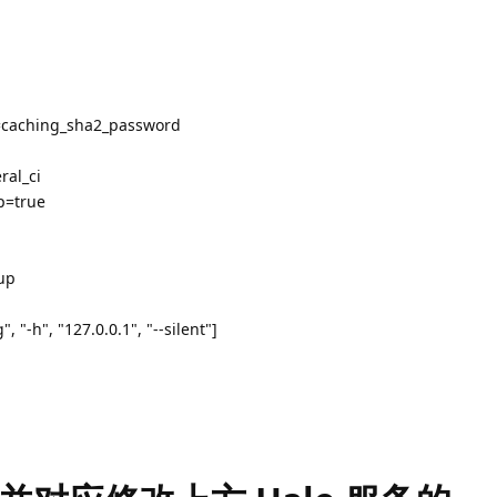
in=caching_sha2_password
ral_ci
mp=true
up
 "-h", "127.0.0.1", "--silent"]