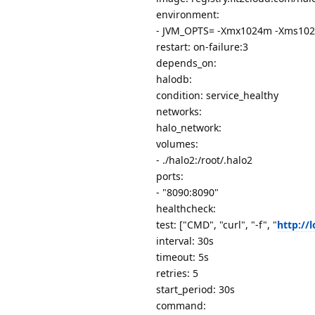
environment:
- JVM_OPTS= -Xmx1024m -Xms10
restart: on-failure:3
depends_on:
halodb:
condition: service_healthy
networks:
halo_network:
volumes:
- ./halo2:/root/.halo2
ports:
- "8090:8090"
healthcheck:
test: ["CMD", "curl", "-f", "
http://
interval: 30s
timeout: 5s
retries: 5
start_period: 30s
command: