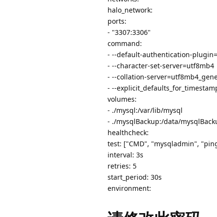
halo_network:
ports:
- "3307:3306"
command:
- --default-authentication-plug
- --character-set-server=utf8mb4
- --collation-server=utf8mb4_gene
- --explicit_defaults_for_timesta
volumes:
- ./mysql:/var/lib/mysql
- ./mysqlBackup:/data/mysqlBack
healthcheck:
test: ["CMD", "mysqladmin", "ping",
interval: 3s
retries: 5
start_period: 30s
environment: