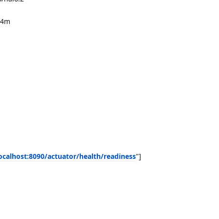
24m
localhost:8090/actuator/health/readiness
"]