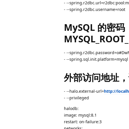
- --spring.r2dbc.url=r2dbc:pool:
- --spring.r2dbc.username=root
MySQL 的密
MYSQL_ROO
- --spring.r2dbc.password=o#Dw
- --spring.sql.init.platform=mysql
外部访问地址，
- --halo.external-url=
http://local
- --privileged
halodb:
image: mysql:8.1
restart: on-failure:3
networks: