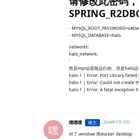
请修改此密码，并
SPRING_R2D
- MYSQL_ROOT_PASSWORD=o#Dw
- MYSQL_DATABASE=halo
networks:
halo_network:
`
然后mysql是能运行的，但是halo
halo-1 | Error: Port Library failed t
halo-1 | Error: Could not create t
halo-1 | Error: A fatal exception 
2024年7月12日
嘿嘿嘿
楼主
嘿
对了 window 用docker desktop