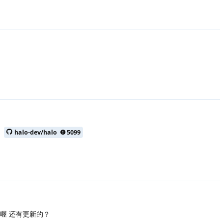
：
halo-dev/halo
5099
咯喔 还有更新的？