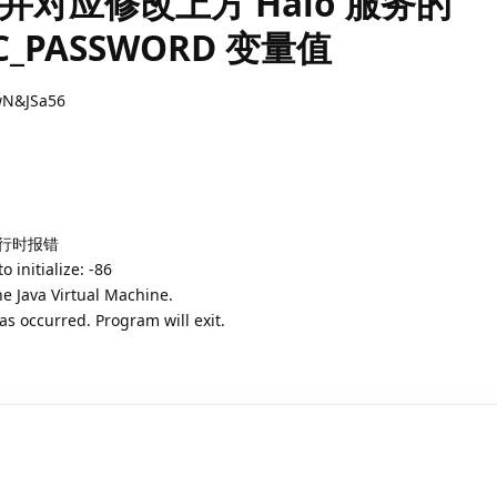
对应修改上方 Halo 服务的
BC_PASSWORD 变量值
N&JSa56
运行时报错
o initialize: -86
he Java Virtual Machine.
has occurred. Program will exit.