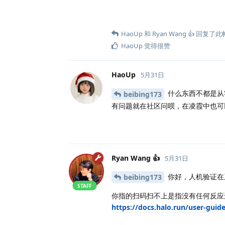
HaoUp
和
Ryan Wang 👍
回复了此
HaoUp
觉得很赞
HaoUp
5月31日
什么东西不都是从
beibing173
有问题就在社区问呗，在凌霞中也可
Ryan Wang 👍
5月31日
你好，人机验证在系
beibing173
STAFF
你指的扫码扫不上是指没有任何反应
https://docs.halo.run/user-gu