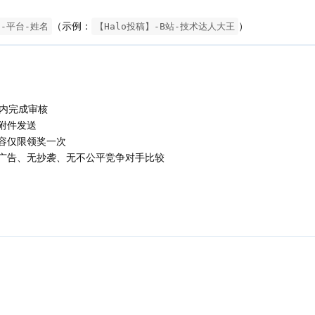
（示例：
）
】-平台-姓名
【Halo投稿】-B站-技术达人大王
日内完成审核
附件发送
容仅限领奖一次
广告、无抄袭、无不公平竞争对手比较