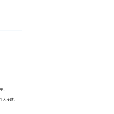
回复
回复
p里。
个人令牌。