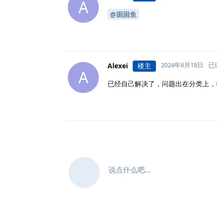
A
@困困鱼
2024年6月18日
已
Alexei
楼主
A
已经自己解决了，问题出在分类上，
说点什么吧...