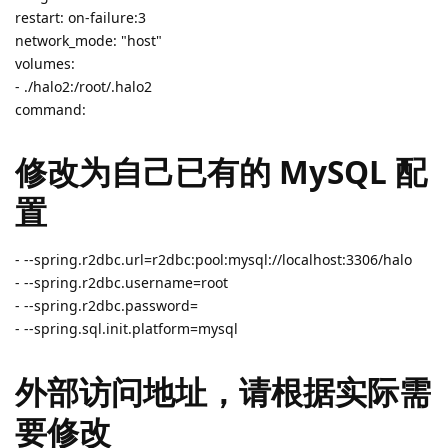
restart: on-failure:3
network_mode: "host"
volumes:
- ./halo2:/root/.halo2
command:
修改为自己已有的 MySQL 配
置
- --spring.r2dbc.url=r2dbc:pool:mysql://localhost:3306/halo
- --spring.r2dbc.username=root
- --spring.r2dbc.password=
- --spring.sql.init.platform=mysql
外部访问地址，请根据实际需
要修改