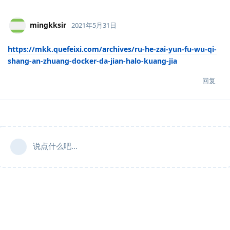
mingkksir
2021年5月31日
https://mkk.quefeixi.com/archives/ru-he-zai-yun-fu-wu-qi-
shang-an-zhuang-docker-da-jian-halo-kuang-jia
回复
说点什么吧...