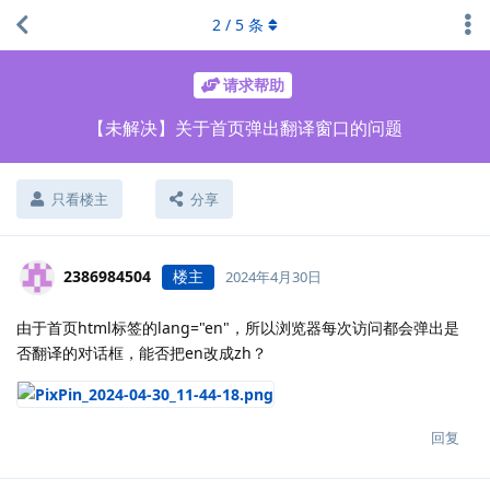
2
/
5
条
请求帮助
【未解决】关于首页弹出翻译窗口的问题
只看楼主
分享
2386984504
楼主
2024年4月30日
由于首页html标签的lang="en"，所以浏览器每次访问都会弹出是
否翻译的对话框，能否把en改成zh？
回复