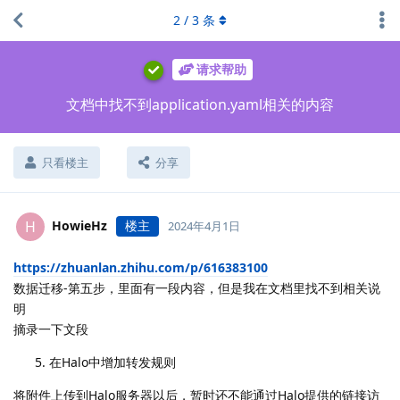
2
/
3
条
请求帮助
文档中找不到application.yaml相关的内容
只看楼主
分享
HowieHz
楼主
H
2024年4月1日
https://zhuanlan.zhihu.com/p/616383100
数据迁移-第五步，里面有一段内容，但是我在文档里找不到相关说
明
摘录一下文段
在Halo中增加转发规则
将附件上传到Halo服务器以后，暂时还不能通过Halo提供的链接访