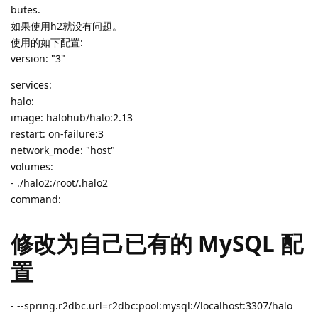
butes.
如果使用h2就没有问题。
使用的如下配置:
version: "3"
services:
halo:
image: halohub/halo:2.13
restart: on-failure:3
network_mode: "host"
volumes:
- ./halo2:/root/.halo2
command:
修改为自己已有的 MySQL 配
置
- --spring.r2dbc.url=r2dbc:pool:mysql://localhost:3307/halo