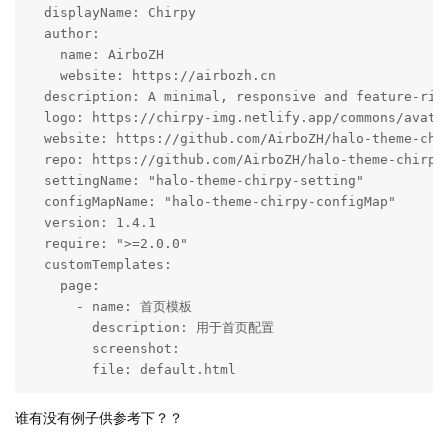
  displayName: Chirpy

  author:

    name: AirboZH

    website: https://airbozh.cn

  description: A minimal, responsive and feature-rich
  logo: https://chirpy-img.netlify.app/commons/avatar
  website: https://github.com/AirboZH/halo-theme-chir
  repo: https://github.com/AirboZH/halo-theme-chirpy.
  settingName: "halo-theme-chirpy-setting"

  configMapName: "halo-theme-chirpy-configMap"

  version: 1.4.1

  require: ">=2.0.0"

  customTemplates:

    page:

      - name: 首页模板

        description: 用于首页配置

        screenshot: 

        file: default.html
谁有没有例子供参考下？？