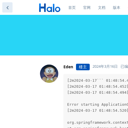
首页
官网
文档
版本
2024年3月16日
已编
Eden
楼主
[2m2024-03-17``` 01:48:54.451[0;39m [32m INFO[0;39m [35m11290[0;39m [2m---[0;39m [2m[ main][0;39m [36mo.e.jetty.server.handler.ContextHandler [0;39m [2m:[0;39m Stopped o.s.b.w.e.j.JettyEmbeddedWebAppContext@13fed1ec{application,/,[file:///tmp/jetty-docbase.5928.6138881835059425648/, jar:file:/www/wwwroot/halo-1.6.0.jar!/BOOT-INF/lib/springfox-swagger-ui-3.0.0.jar!/META-INF/resources],STOPPED}
[2m2024-03-17 01:48:54.452[0;39m [33m WARN[0;39m [35m11290[0;39m [2m---[0;39m [2m[ main][0;39m [36mConfigServletWebServerApplicationContext[0;39m [2m:[0;39m Exception encountered during context initialization - cancelling refresh attempt: org.springframework.context.ApplicationC