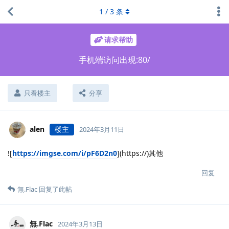
1
/
3
条
请求帮助
手机端访问出现:80/
只看楼主
分享
alen
楼主
2024年3月11日
![
https://imgse.com/i/pF6D2n0
](https://)其他
回复
無.​Flac
回复了此帖
無.​Flac
2024年3月13日